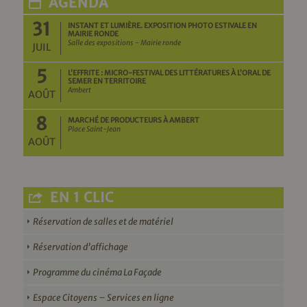
AGENDA
31
INSTANT ET LUMIÈRE. EXPOSITION PHOTO ESTIVALE EN
MAIRIE RONDE
Salle des expositions - Mairie ronde
JUIL
5
L’EFFRITE : MICRO-FESTIVAL DES LITTÉRATURES À L’ORAL DE
SEMER EN TERRITOIRE
Ambert
AOÛT
8
MARCHÉ DE PRODUCTEURS À AMBERT
Place Saint-Jean
AOÛT
EN 1 CLIC
Réservation de salles et de matériel
Réservation d’affichage
Programme du cinéma La Façade
Espace Citoyens – Services en ligne