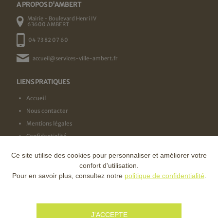
A PROPOS D'AMBERT
Mairie - Boulevard Henri IV
63600 AMBERT
04 73 82 07 60
accueil@services-ville-ambert.fr
LIENS PRATIQUES
Accueil
Nous contacter
Mentions légales
Confidentialité
Ce site utilise des cookies pour personnaliser et améliorer votre
NOS LABELS
confort d'utilisation.
Pour en savoir plus, consultez notre
politique de confidentialité
.
NOS FINANCEURS
J'ACCEPTE