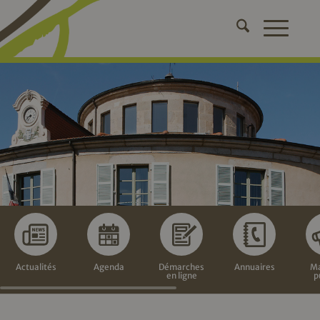
Actualités
Agenda
Démarches
Annuaires
Ma
en ligne
p