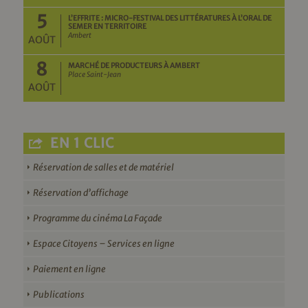
5
L’EFFRITE : MICRO-FESTIVAL DES LITTÉRATURES À L’ORAL DE
SEMER EN TERRITOIRE
Ambert
AOÛT
8
MARCHÉ DE PRODUCTEURS À AMBERT
Place Saint-Jean
AOÛT
EN 1 CLIC
Réservation de salles et de matériel
Réservation d’affichage
Programme du cinéma La Façade
Espace Citoyens – Services en ligne
Paiement en ligne
Publications