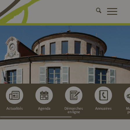
Actualités
Agenda
Démarches
Annuaires
Ma
en ligne
p