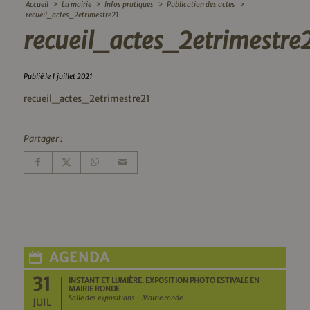
Accueil
>
La mairie
>
Infos pratiques
>
Publication des actes
>
recueil_actes_2etrimestre21
recueil_actes_2etrimestre
Publié le 1 juillet 2021
recueil_actes_2etrimestre21
Partager :
AGENDA
31
INSTANT ET LUMIÈRE. EXPOSITION PHOTO ESTIVALE EN
MAIRIE RONDE
Salle des expositions - Mairie ronde
JUIL