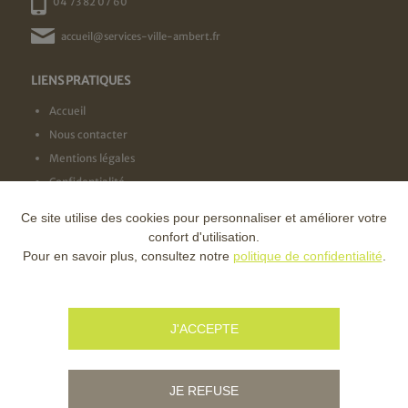
04 73 82 07 60
accueil@services-ville-ambert.fr
LIENS PRATIQUES
Accueil
Nous contacter
Mentions légales
Confidentialité
Ce site utilise des cookies pour personnaliser et améliorer votre
NOS LABELS
confort d'utilisation.
Pour en savoir plus, consultez notre
politique de confidentialité
.
NOS FINANCEURS
J'ACCEPTE
JE REFUSE