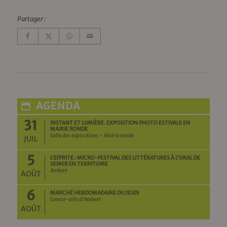
Partager :
AGENDA
31
INSTANT ET LUMIÈRE. EXPOSITION PHOTO ESTIVALE EN
MAIRIE RONDE
Salle des expositions - Mairie ronde
JUIL
5
L’EFFRITE : MICRO-FESTIVAL DES LITTÉRATURES À L’ORAL DE
SEMER EN TERRITOIRE
Ambert
AOÛT
6
MARCHÉ HEBDOMADAIRE DU JEUDI
Centre-ville d'Ambert
AOÛT