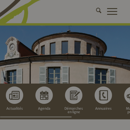
Actualités
Agenda
Démarches
Annuaires
Ma
en ligne
p