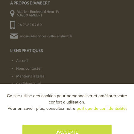
A PROPOS D'AMBERT
Mairie - Boulevard Henri IV
63600 AMBERT
04 73 82 07 60
accueil@services-ville-ambert.fr
LIENS PRATIQUES
Accueil
Nous contacter
Mentions légales
Confidentialité
Ce site utilise des cookies pour personnaliser et améliorer votre
NOS LABELS
confort d'utilisation.
Pour en savoir plus, consultez notre
politique de confidentialité
.
NOS FINANCEURS
J'ACCEPTE