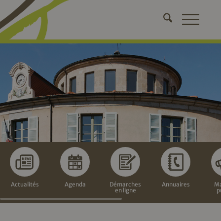
Actualités
Agenda
Démarches
Annuaires
Ma
en ligne
p