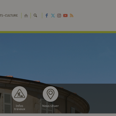
RETOUR
TS-CULTURE
À
L'ACCUEIL
Infos
Nous situer
travaux