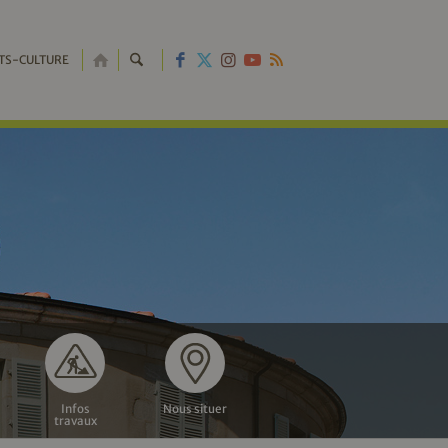
RETOUR
TS-CULTURE
À
L'ACCUEIL
Infos
Nous situer
travaux