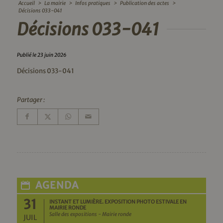
Accueil
>
La mairie
>
Infos pratiques
>
Publication des actes
>
Décisions 033-041
Décisions 033-041
Publié le 23 juin 2026
Décisions 033-041
Partager :
AGENDA
31
INSTANT ET LUMIÈRE. EXPOSITION PHOTO ESTIVALE EN
MAIRIE RONDE
Salle des expositions - Mairie ronde
JUIL