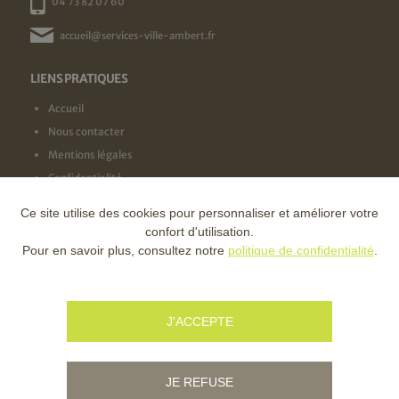
04 73 82 07 60
accueil@services-ville-ambert.fr
LIENS PRATIQUES
Accueil
Nous contacter
Mentions légales
Confidentialité
Ce site utilise des cookies pour personnaliser et améliorer votre
NOS LABELS
confort d'utilisation.
Pour en savoir plus, consultez notre
politique de confidentialité
.
NOS FINANCEURS
J'ACCEPTE
JE REFUSE