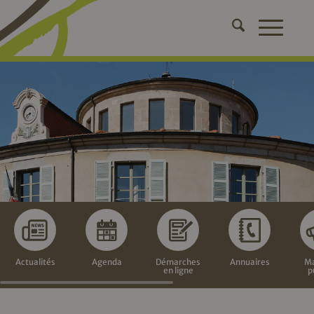
Actualités
Agenda
Démarches
Annuaires
Ma
en ligne
p