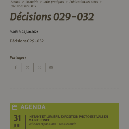
Accueil
>
La mairie
>
Infos pratiques
>
Publication des actes
>
Décisions 029-032
Décisions 029-032
Publié le 23 juin 2026
Décisions 029-032
Partager :
AGENDA
31
INSTANT ET LUMIÈRE. EXPOSITION PHOTO ESTIVALE EN
MAIRIE RONDE
Salle des expositions - Mairie ronde
JUIL