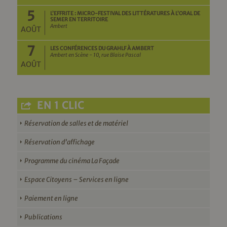
5
L’EFFRITE : MICRO-FESTIVAL DES LITTÉRATURES À L’ORAL DE
SEMER EN TERRITOIRE
Ambert
AOÛT
7
LES CONFÉRENCES DU GRAHLF À AMBERT
Ambert en Scène - 10, rue Blaise Pascal
AOÛT
EN 1 CLIC
Réservation de salles et de matériel
Réservation d’affichage
Programme du cinéma La Façade
Espace Citoyens – Services en ligne
Paiement en ligne
Publications