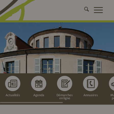
Actualités
Agenda
Démarches
Annuaires
Ma
en ligne
p