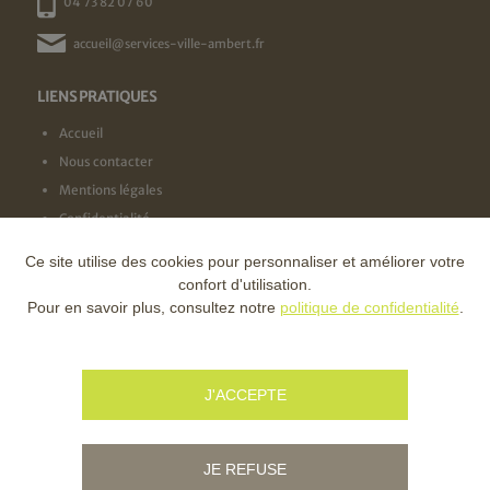
04 73 82 07 60
accueil@services-ville-ambert.fr
LIENS PRATIQUES
Accueil
Nous contacter
Mentions légales
Confidentialité
Ce site utilise des cookies pour personnaliser et améliorer votre
NOS LABELS
confort d'utilisation.
Pour en savoir plus, consultez notre
politique de confidentialité
.
NOS FINANCEURS
J'ACCEPTE
JE REFUSE