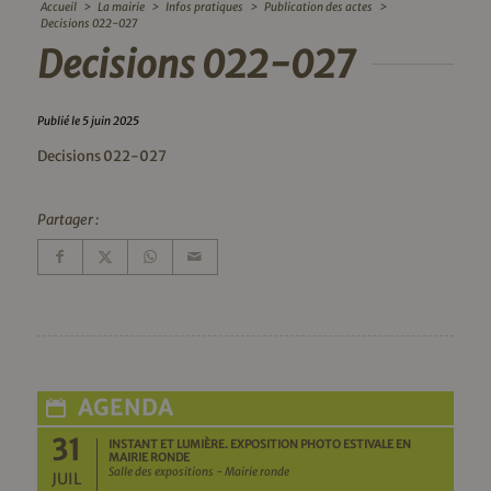
Accueil
>
La mairie
>
Infos pratiques
>
Publication des actes
>
Decisions 022-027
Decisions 022-027
Publié le 5 juin 2025
Decisions 022-027
Partager :
AGENDA
31
INSTANT ET LUMIÈRE. EXPOSITION PHOTO ESTIVALE EN
MAIRIE RONDE
Salle des expositions - Mairie ronde
JUIL