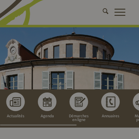
Actualités
Agenda
Démarches
Annuaires
Ma
en ligne
p