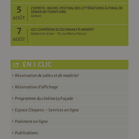
5
L’EFFRITE : MICRO-FESTIVAL DES LITTÉRATURES À L’ORAL DE
SEMER EN TERRITOIRE
Ambert
AOÛT
7
LES CONFÉRENCES DU GRAHLF À AMBERT
Ambert en Scène - 10, rue Blaise Pascal
AOÛT
EN 1 CLIC
Réservation de salles et de matériel
Réservation d’affichage
Programme du cinéma La Façade
Espace Citoyens – Services en ligne
Paiement en ligne
Publications