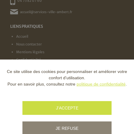
04 73 82 07 60
accueil@services-ville-ambert.fr
LIENS PRATIQUES
Accueil
Nous contacter
Mentions légales
Confidentialité
Ce site utilise des cookies pour personnaliser et améliorer votre
NOS LABELS
confort d'utilisation.
Pour en savoir plus, consultez notre
politique de confidentialité
.
NOS FINANCEURS
J'ACCEPTE
JE REFUSE