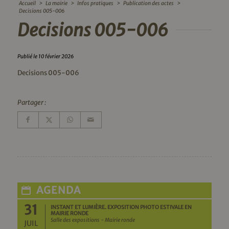
Accueil
>
La mairie
>
Infos pratiques
>
Publication des actes
>
Decisions 005-006
Decisions 005-006
Publié le 10 février 2026
Decisions 005-006
Partager :
AGENDA
31
INSTANT ET LUMIÈRE. EXPOSITION PHOTO ESTIVALE EN
MAIRIE RONDE
Salle des expositions - Mairie ronde
JUIL