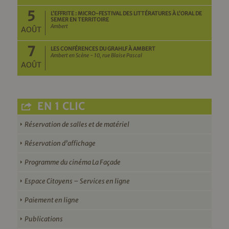
5
L’EFFRITE : MICRO-FESTIVAL DES LITTÉRATURES À L’ORAL DE
SEMER EN TERRITOIRE
Ambert
AOÛT
7
LES CONFÉRENCES DU GRAHLF À AMBERT
Ambert en Scène - 10, rue Blaise Pascal
AOÛT
EN 1 CLIC
Réservation de salles et de matériel
Réservation d’affichage
Programme du cinéma La Façade
Espace Citoyens – Services en ligne
Paiement en ligne
Publications