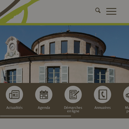
Actualités
Agenda
Démarches
Annuaires
Ma
en ligne
p