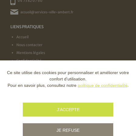
04 73 82 07 60
accueil@services-ville-ambert.fr
LIENS PRATIQUES
Accueil
Nous contacter
Mentions légales
Confidentialité
Ce site utilise des cookies pour personnaliser et améliorer votre
NOS LABELS
confort d'utilisation.
Pour en savoir plus, consultez notre
politique de confidentialité
.
NOS FINANCEURS
J'ACCEPTE
JE REFUSE