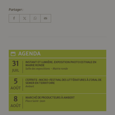
Partager :
AGENDA
31
INSTANT ET LUMIÈRE. EXPOSITION PHOTO ESTIVALE EN
MAIRIE RONDE
Salle des expositions - Mairie ronde
JUIL
5
L’EFFRITE : MICRO-FESTIVAL DES LITTÉRATURES À L’ORAL DE
SEMER EN TERRITOIRE
Ambert
AOÛT
8
MARCHÉ DE PRODUCTEURS À AMBERT
Place Saint-Jean
AOÛT