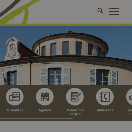
Actualités
Agenda
Démarches
Annuaires
Ma
en ligne
p