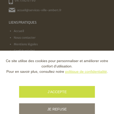
04 73 82 07 60
accueil@services-ville-ambert.fr
LIENS PRATIQUES
Accueil
Nous contacter
Mentions légales
Confidentialité
Ce site utilise des cookies pour personnaliser et améliorer votre
NOS LABELS
confort d'utilisation.
Pour en savoir plus, consultez notre
politique de confidentialité
.
NOS FINANCEURS
J'ACCEPTE
JE REFUSE