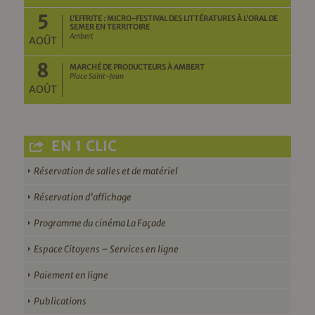
5
L’EFFRITE : MICRO-FESTIVAL DES LITTÉRATURES À L’ORAL DE
SEMER EN TERRITOIRE
Ambert
AOÛT
8
MARCHÉ DE PRODUCTEURS À AMBERT
Place Saint-Jean
AOÛT
EN 1 CLIC
Réservation de salles et de matériel
Réservation d’affichage
Programme du cinéma La Façade
Espace Citoyens – Services en ligne
Paiement en ligne
Publications