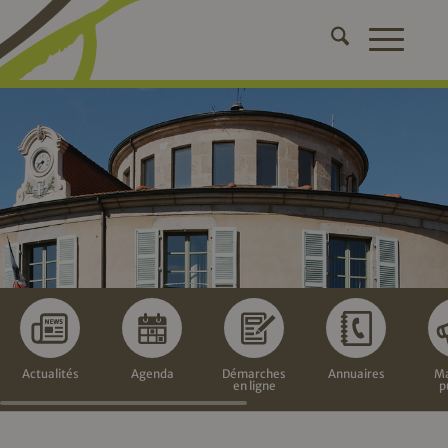
Actualités
Agenda
Démarches
Annuaires
Ma
en ligne
p