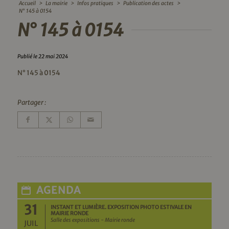
Accueil
>
La mairie
>
Infos pratiques
>
Publication des actes
>
N° 145 à 0154
N° 145 à 0154
Publié le 22 mai 2024
N° 145 à 0154
Partager :
AGENDA
31
INSTANT ET LUMIÈRE. EXPOSITION PHOTO ESTIVALE EN
MAIRIE RONDE
Salle des expositions - Mairie ronde
JUIL