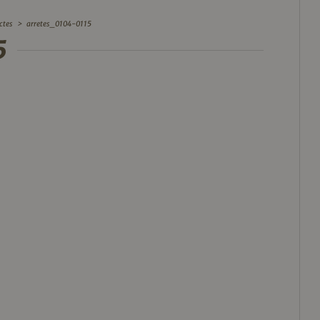
ctes
>
arretes_0104-0115
5