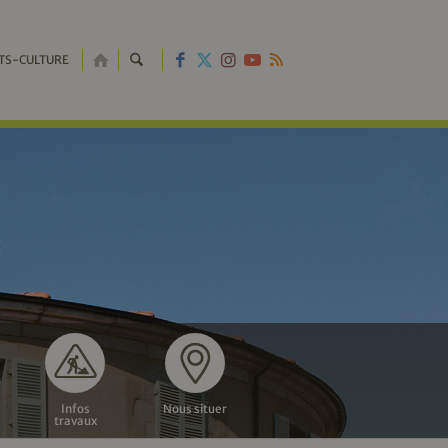
RETOUR
TS-CULTURE
À
L'ACCUEIL
Infos
Nous situer
travaux