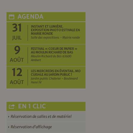
AGENDA
31
INSTANT ET LUMIÈRE.
EXPOSITION PHOTO ESTIVALE EN
MAIRIE RONDE
JUIL
Salle des expositions - Mairie ronde
9
FESTIVAL « COEUR DE PAPIER »
AU MOULIN RICHARD DE BAS
Moulin Richard de Bas 63600
AOÛT
Ambert
12
LES MERCREDIS EN ÉVENTAIL. MO
CUISHLE AU JARDIN PUBLIC !
Jardin public Chabrier - Boulevard
AOÛT
Henri IV
EN 1 CLIC
Réservation de salles et de matériel
Réservation d’affichage