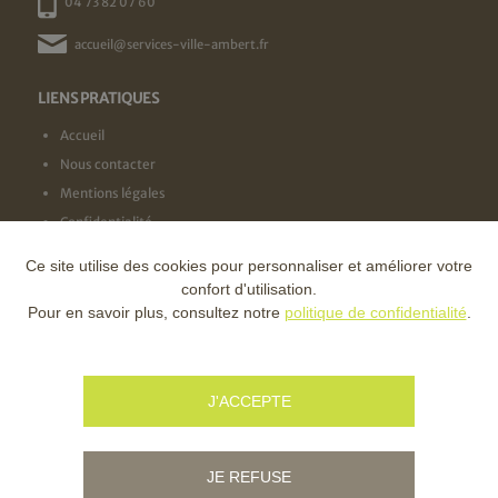
04 73 82 07 60
accueil@services-ville-ambert.fr
LIENS PRATIQUES
Accueil
Nous contacter
Mentions légales
Confidentialité
Ce site utilise des cookies pour personnaliser et améliorer votre
NOS LABELS
confort d'utilisation.
Pour en savoir plus, consultez notre
politique de confidentialité
.
NOS FINANCEURS
J'ACCEPTE
JE REFUSE