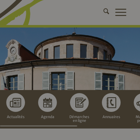
Actualités
Agenda
Démarches
Annuaires
Ma
en ligne
p