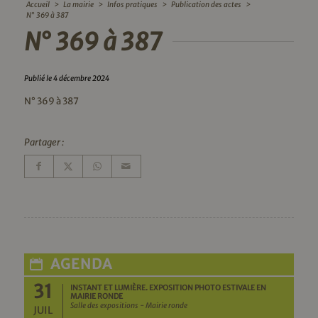
Accueil
>
La mairie
>
Infos pratiques
>
Publication des actes
>
N° 369 à 387
N° 369 à 387
Publié le 4 décembre 2024
N° 369 à 387
Partager :
AGENDA
31
INSTANT ET LUMIÈRE. EXPOSITION PHOTO ESTIVALE EN
MAIRIE RONDE
Salle des expositions - Mairie ronde
JUIL