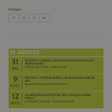
Partager :
AGENDA
31
INSTANT ET LUMIÈRE. EXPOSITION PHOTO ESTIVALE EN
MAIRIE RONDE
Salle des expositions - Mairie ronde
JUIL
9
FESTIVAL « COEUR DE PAPIER » AU MOULIN RICHARD DE
BAS
Moulin Richard de Bas 63600 Ambert
AOÛT
12
LES MERCREDIS EN ÉVENTAIL. MO CUISHLE AU JARDIN
PUBLIC !
Jardin public Chabrier - Boulevard Henri IV
AOÛT