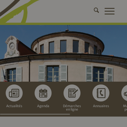
Actualités
Agenda
Démarches
Annuaires
Ma
en ligne
p