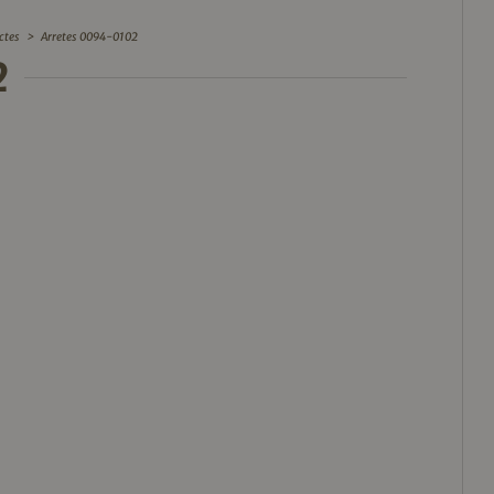
ctes
>
Arretes 0094-0102
2