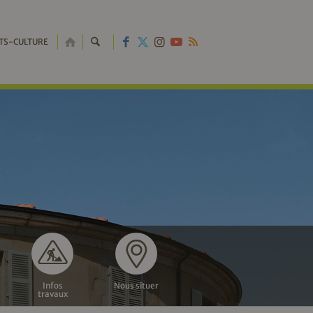
RETOUR
TS-CULTURE
À
L'ACCUEIL
Infos
Nous situer
travaux