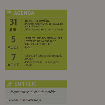
AGENDA
31
INSTANT ET LUMIÈRE.
EXPOSITION PHOTO ESTIVALE EN
MAIRIE RONDE
JUIL
Salle des expositions - Mairie ronde
5
L’EFFRITE : MICRO-FESTIVAL DES
LITTÉRATURES À L’ORAL DE
SEMER EN TERRITOIRE
AOÛT
Ambert
7
LES CONFÉRENCES DU GRAHLF À
AMBERT
Ambert en Scène - 10, rue Blaise
AOÛT
Pascal
EN 1 CLIC
Réservation de salles et de matériel
Réservation d’affichage