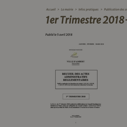
Accueil
>
La mairie
>
Infos pratiques
>
Publication des a
1er Trimestre 2018
Publié le 5 avril 2018