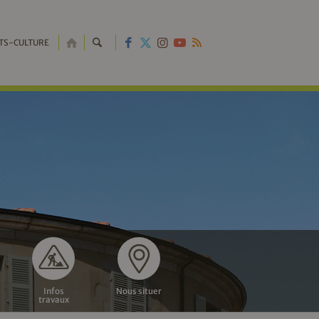
RETOUR
TS-CULTURE
À
L'ACCUEIL
Infos
Nous situer
travaux