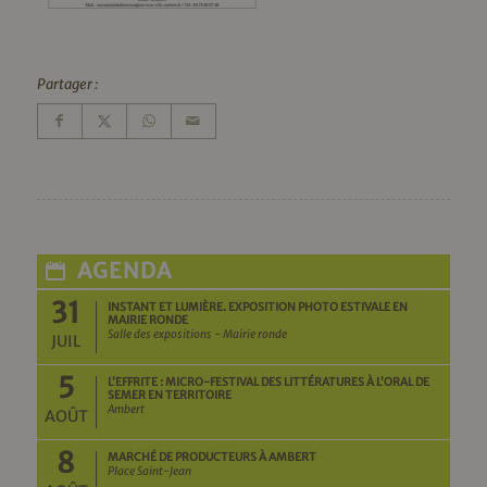
Partager :
AGENDA
31
INSTANT ET LUMIÈRE. EXPOSITION PHOTO ESTIVALE EN
MAIRIE RONDE
Salle des expositions - Mairie ronde
JUIL
5
L’EFFRITE : MICRO-FESTIVAL DES LITTÉRATURES À L’ORAL DE
SEMER EN TERRITOIRE
Ambert
AOÛT
8
MARCHÉ DE PRODUCTEURS À AMBERT
Place Saint-Jean