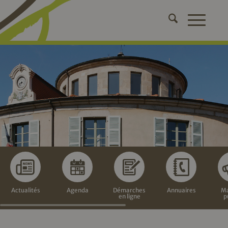
Actualités
Agenda
Démarches
Annuaires
Ma
en ligne
p