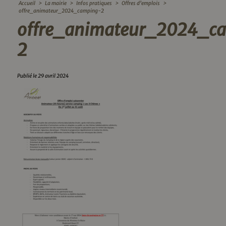
Accueil
>
La mairie
>
Infos pratiques
>
Offres d’emplois
>
offre_animateur_2024_camping-2
offre_animateur_2024_c
2
Publié le 29 avril 2024