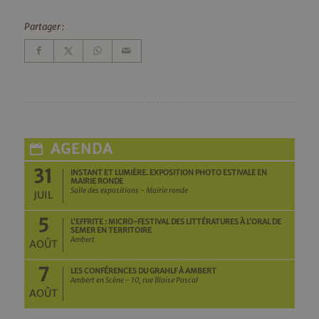
Partager :
AGENDA
31
INSTANT ET LUMIÈRE. EXPOSITION PHOTO ESTIVALE EN
MAIRIE RONDE
Salle des expositions - Mairie ronde
JUIL
5
L’EFFRITE : MICRO-FESTIVAL DES LITTÉRATURES À L’ORAL DE
SEMER EN TERRITOIRE
Ambert
AOÛT
7
LES CONFÉRENCES DU GRAHLF À AMBERT
Ambert en Scène - 10, rue Blaise Pascal
AOÛT