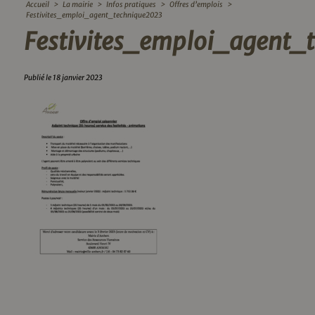
Accueil
>
La mairie
>
Infos pratiques
>
Offres d’emplois
>
Festivites_emploi_agent_technique2023
Festivites_emploi_agent_
Publié le 18 janvier 2023