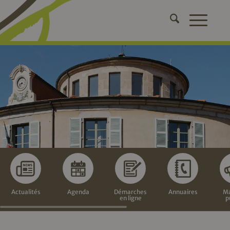
Actualités
Agenda
Démarches
Annuaires
Ma
en ligne
p