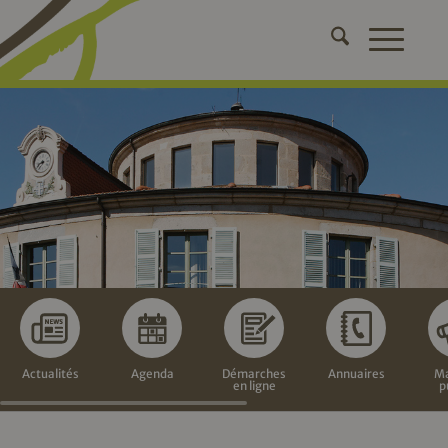
Actualités
Agenda
Démarches
Annuaires
Ma
en ligne
p