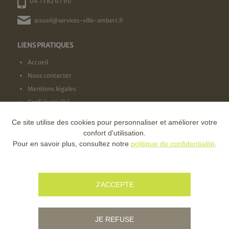
04 73 82 07 60
accueil@services-ville-ambert.fr
LIENS PRATIQUES
Accueil
Nous contacter
Mentions légales
Confidentialité
Ce site utilise des cookies pour personnaliser et améliorer votre
NOS LABELS
confort d'utilisation.
Pour en savoir plus, consultez notre
politique de confidentialité
.
NOS FINANCEURS
J'ACCEPTE
JE REFUSE