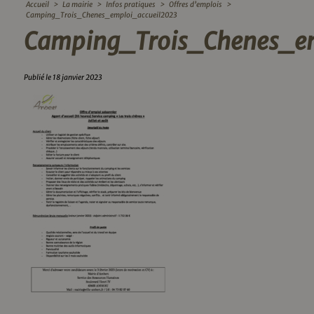
Accueil
>
La mairie
>
Infos pratiques
>
Offres d’emplois
>
Camping_Trois_Chenes_emploi_accueil2023
Camping_Trois_Chenes_em
Publié le 18 janvier 2023