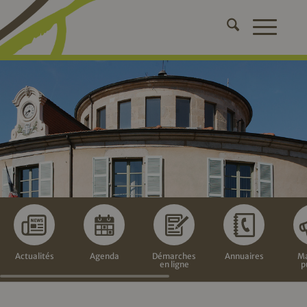
Actualités
Agenda
Démarches
Annuaires
Ma
en ligne
p