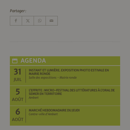
Partager :
AGENDA
31
INSTANT ET LUMIÈRE. EXPOSITION PHOTO ESTIVALE EN
MAIRIE RONDE
Salle des expositions - Mairie ronde
JUIL
5
L’EFFRITE : MICRO-FESTIVAL DES LITTÉRATURES À L’ORAL DE
SEMER EN TERRITOIRE
Ambert
AOÛT
6
MARCHÉ HEBDOMADAIRE DU JEUDI
Centre-ville d'Ambert
AOÛT