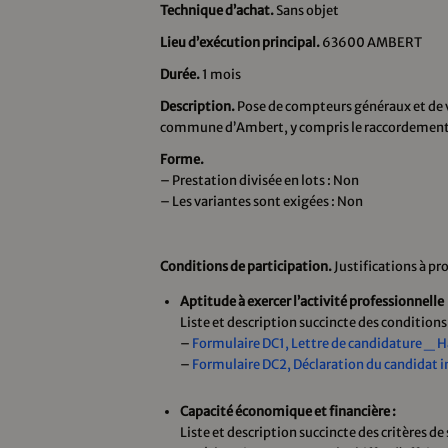
Technique d’achat.
Sans objet
Lieu d’exécution principal.
63600 AMBERT
Durée.
1 mois
Description.
Pose de compteurs généraux et de v
commune d’Ambert, y compris le raccordement à
Forme.
– Prestation divisée en lots : Non
– Les variantes sont exigées : Non
Conditions de participation.
Justifications à pr
Aptitude à exercer l’activité professionnelle
Liste et description succincte des conditions 
–
Formulaire DC1, Lettre de candidature _ H
–
Formulaire DC2, Déclaration du candidat
Capacité économique et financière :
Liste et description succincte des critères d