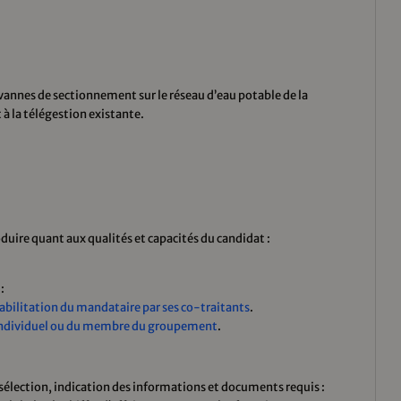
annes de sectionnement sur le réseau d’eau potable de la
 la télégestion existante.
oduire quant aux qualités et capacités du candidat :
:
abilitation du mandataire par ses co-traitants
.
 individuel ou du membre du groupement
.
e sélection, indication des informations et documents requis :