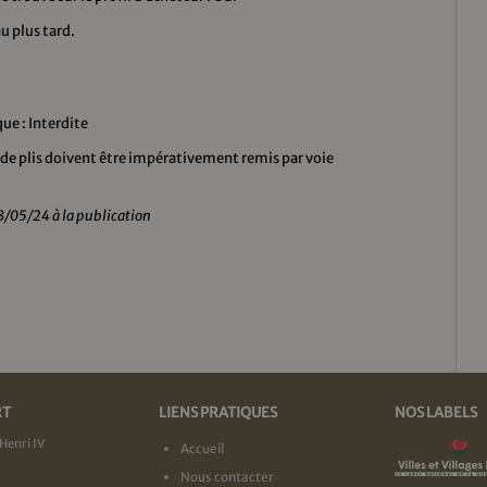
u plus tard.
ue : Interdite
de plis doivent être impérativement remis par voie
3/05/24 à la publication
RT
LIENS PRATIQUES
NOS LABELS
Henri IV
Accueil
Nous contacter