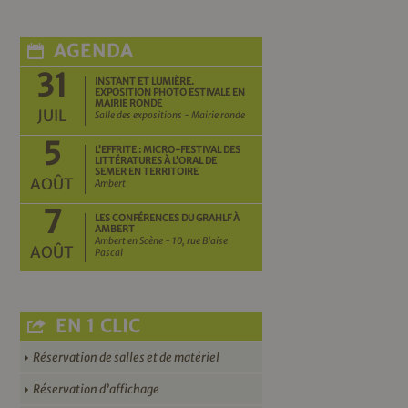
AGENDA
31
INSTANT ET LUMIÈRE.
EXPOSITION PHOTO ESTIVALE EN
MAIRIE RONDE
JUIL
Salle des expositions - Mairie ronde
5
L’EFFRITE : MICRO-FESTIVAL DES
LITTÉRATURES À L’ORAL DE
SEMER EN TERRITOIRE
AOÛT
Ambert
7
LES CONFÉRENCES DU GRAHLF À
AMBERT
Ambert en Scène - 10, rue Blaise
AOÛT
Pascal
EN 1 CLIC
Réservation de salles et de matériel
Réservation d’affichage