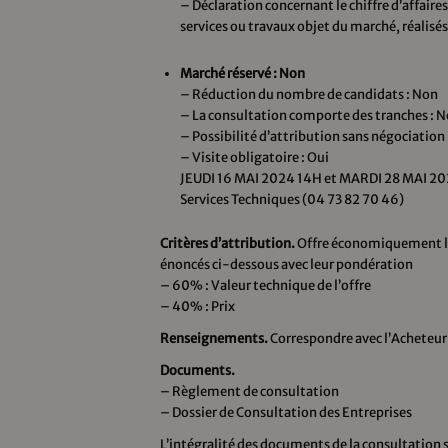
– Déclaration concernant le chiffre d’affaires 
services ou travaux objet du marché, réalisés
Marché réservé : Non
– Réduction du nombre de candidats : Non
– La consultation comporte des tranches : 
– Possibilité d’attribution sans négociation
– Visite obligatoire : Oui
JEUDI 16 MAI 2024 14H et MARDI 28 MAI 2024
Services Techniques (04 73 82 70 46)
Critères d’attribution.
Offre économiquement la 
énoncés ci-dessous avec leur pondération
– 60% : Valeur technique de l’offre
– 40% : Prix
Renseignements.
Correspondre avec l’Acheteu
Documents.
– Règlement de consultation
– Dossier de Consultation des Entreprises
L’intégralité des documents de la consultation se