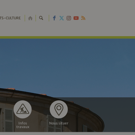
RETOUR
TS-CULTURE
À
L'ACCUEIL
Infos
Nous situer
travaux