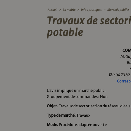
Accueil
>
La mairie
>
Infos pratiques
>
Marchés publics
Travaux de sector
potable
COM
M. Gu
Bo
Tél : 04 73 82
Corresp
L’avis implique un marché public.
Groupement de commandes : Non
Objet.
Travaux de sectorisation du réseau d’eau
Type de marché.
Travaux
Mode.
Procédure adaptée ouverte