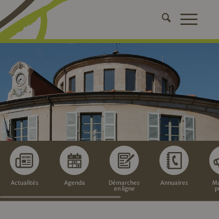
Actualités
Agenda
Démarches
Annuaires
Ma
en ligne
p