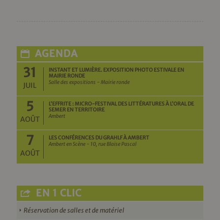
AGENDA
31
INSTANT ET LUMIÈRE. EXPOSITION PHOTO ESTIVALE EN
MAIRIE RONDE
Salle des expositions - Mairie ronde
JUIL
5
L’EFFRITE : MICRO-FESTIVAL DES LITTÉRATURES À L’ORAL DE
SEMER EN TERRITOIRE
Ambert
AOÛT
7
LES CONFÉRENCES DU GRAHLF À AMBERT
Ambert en Scène - 10, rue Blaise Pascal
AOÛT
EN 1 CLIC
Réservation de salles et de matériel