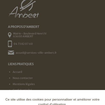
A PROPOS D'AMBERT
Mairie - Boulevard Henri IV
63600 AMBERT
04 73 82 07 60
accueil@services-ville-ambert.fr
LIENS PRATIQUES
Accueil
Nous contacter
Mentions légales
Confidentialité
Ce site utilise des cookies pour personnaliser et améliorer votre
NOS LABELS
confort d'utilisation.