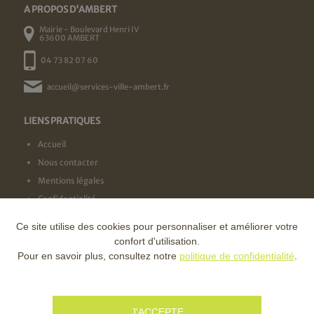
A PROPOS D'AMBERT
Mairie - Boulevard Henri IV
63600 AMBERT
04 73 82 07 60
accueil@services-ville-ambert.fr
LIENS PRATIQUES
Accueil
Nous contacter
Mentions légales
Confidentialité
Ce site utilise des cookies pour personnaliser et améliorer votre
NOS LABELS
confort d'utilisation.
Pour en savoir plus, consultez notre
politique de confidentialité
.
NOS FINANCEURS
J'ACCEPTE