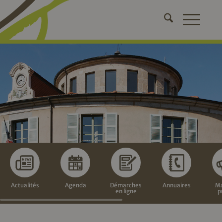
Actualités
Agenda
Démarches
Annuaires
Ma
en ligne
p