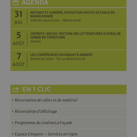
AGENDA
31
INSTANT ET LUMIÈRE. EXPOSITION PHOTO ESTIVALE EN
MAIRIE RONDE
Salle des expositions - Mairie ronde
JUIL
5
L’EFFRITE : MICRO-FESTIVAL DES LITTÉRATURES À L’ORAL DE
SEMER EN TERRITOIRE
Ambert
AOÛT
7
LES CONFÉRENCES DU GRAHLF À AMBERT
Ambert en Scène - 10, rue Blaise Pascal
AOÛT
EN 1 CLIC
Réservation de salles et de matériel
Réservation d’affichage
Programme du cinéma La Façade
Espace Citoyens – Services en ligne