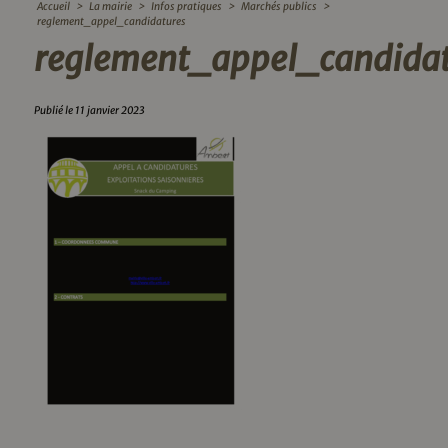
Accueil
>
La mairie
>
Infos pratiques
>
Marchés publics
>
reglement_appel_candidatures
reglement_appel_candidat
Publié le 11 janvier 2023