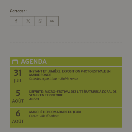
Partager :
AGENDA
31
INSTANT ET LUMIÈRE. EXPOSITION PHOTO ESTIVALE EN
MAIRIE RONDE
Salle des expositions - Mairie ronde
JUIL
5
L’EFFRITE : MICRO-FESTIVAL DES LITTÉRATURES À L’ORAL DE
SEMER EN TERRITOIRE
Ambert
AOÛT
6
MARCHÉ HEBDOMADAIRE DU JEUDI
Centre-ville d'Ambert
AOÛT