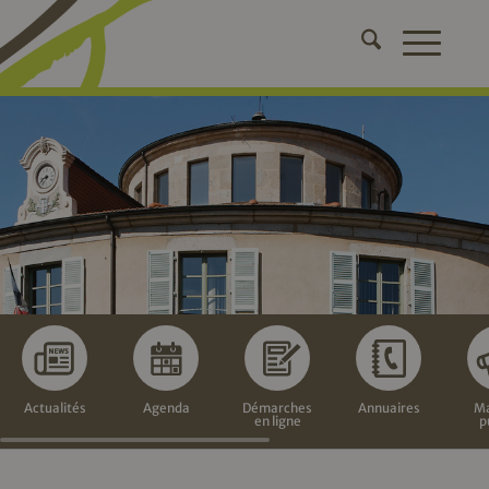
Actualités
Agenda
Démarches
Annuaires
Ma
en ligne
p