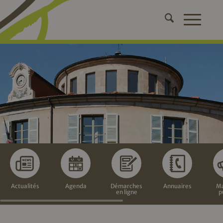
Actualités
Agenda
Démarches
Annuaires
Ma
en ligne
p