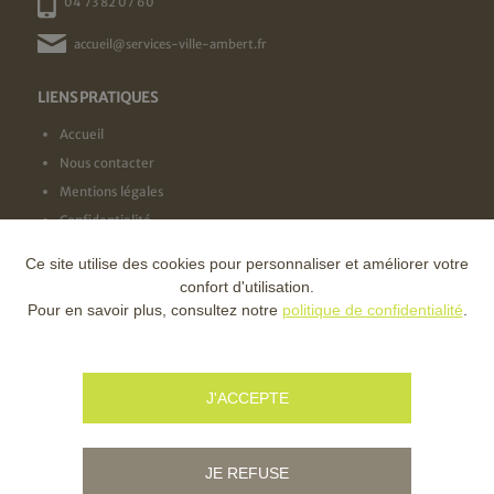
04 73 82 07 60
accueil@services-ville-ambert.fr
LIENS PRATIQUES
Accueil
Nous contacter
Mentions légales
Confidentialité
Ce site utilise des cookies pour personnaliser et améliorer votre
NOS LABELS
confort d'utilisation.
Pour en savoir plus, consultez notre
politique de confidentialité
.
NOS FINANCEURS
J'ACCEPTE
JE REFUSE