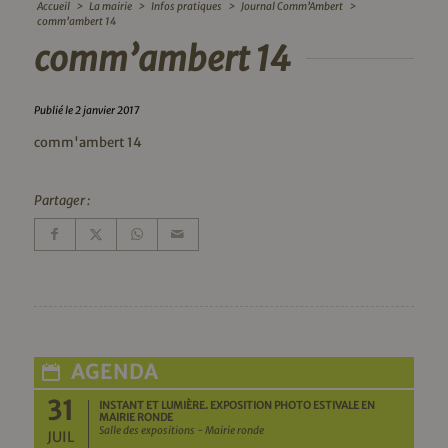
Accueil
>
La mairie
>
Infos pratiques
>
Journal Comm’Ambert
>
comm’ambert 14
comm’ambert 14
Publié le 2 janvier 2017
comm'ambert 14
Partager :
AGENDA
31
INSTANT ET LUMIÈRE. EXPOSITION PHOTO ESTIVALE EN
MAIRIE RONDE
Salle des expositions - Mairie ronde
JUIL