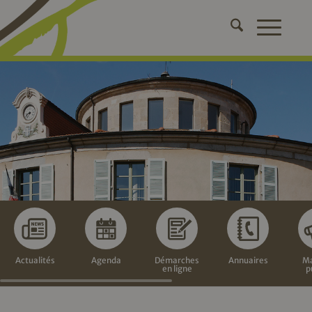
Actualités
Agenda
Démarches
Annuaires
Ma
en ligne
p