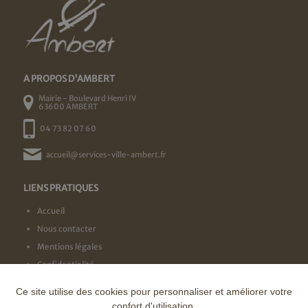
A PROPOS D'AMBERT
Mairie - Boulevard Henri IV
63600 AMBERT
04 73 82 07 60
accueil@services-ville-ambert.fr
LIENS PRATIQUES
Accueil
Nous contacter
Mentions légales
Confidentialité
Ce site utilise des cookies pour personnaliser et améliorer votre
NOS LABELS
confort d'utilisation.