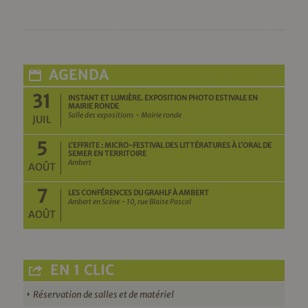
AGENDA
31
INSTANT ET LUMIÈRE. EXPOSITION PHOTO ESTIVALE EN
MAIRIE RONDE
Salle des expositions - Mairie ronde
JUIL
5
L’EFFRITE : MICRO-FESTIVAL DES LITTÉRATURES À L’ORAL DE
SEMER EN TERRITOIRE
Ambert
AOÛT
7
LES CONFÉRENCES DU GRAHLF À AMBERT
Ambert en Scène - 10, rue Blaise Pascal
AOÛT
EN 1 CLIC
Réservation de salles et de matériel