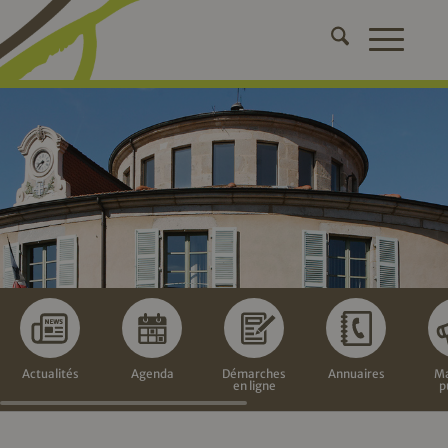
Actualités
Agenda
Démarches
Annuaires
Ma
en ligne
p