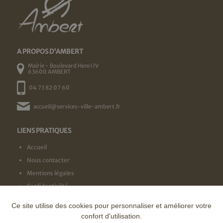
A PROPOS D'AMBERT
Mairie - Boulevard Henri IV
63600 AMBERT
04 73 82 07 60
accueil@services-ville-ambert.fr
LIENS PRATIQUES
Accueil
Nous contacter
Mentions légales
Confidentialité
Ce site utilise des cookies pour personnaliser et améliorer votre
NOS LABELS
confort d'utilisation.