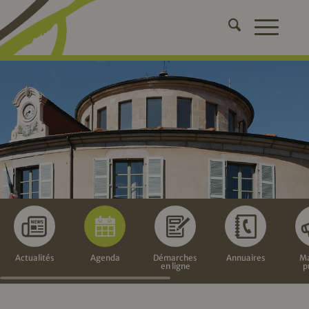
Actualités
Agenda
Démarches
Annuaires
Ma
en ligne
p