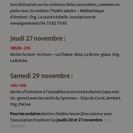
Sensibilisation sur les violences faites aux enfants, comment en
parler avec les enfants ?
Public adulte – Médiathèque
d’Ambert. Org. La courte échelle. Inscriptions et
renseignements 04 73 82 79 85
Jeudi 27 novembre :
18h30-21h
Atelier lecture-écriture
– La Chaise-dieu, Le Brize-glace. Org.
La Brèche
Samedi 29 novembre :
14h-16h
Atelier d’initiation à l’autodéfense
en mixité choisie (sans mec
cis-genre) avec les outils du Systema – Dojo du Coral, Ambert.
Org. Patine
Pour les scolaires
Ateliers théâtre forum Zéro violence
avec
l’association Ficelle et Cie
jeudis 20 et 27 novembre
.
Org.
UNIPOP