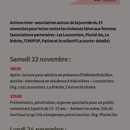
Actions inter-associatives autour de la journée du 25
novembre pour lutter contre les violences faites aux femmes
(associations partenaires : Les Lococotiers, Pluriel.les, La
Brèche, l’UNIPOP, Patine et le collectif La courte-échelle)
Samedi 22 novembre :
18h30
Apéro-lecture
pour adultes en présence d’Héloïse Brézillon
autrice-chercheuse en résidence à Valcivières – Lococotiers.
Org. Les Lococotiers, La Brèche, L’estive littéraire.
20h30
Préliminaires, pénétration, orgasme
spectacle pour un public
consentant à partir de 12-15 ans – Ambert en scène.
Elle dit
tout haut ce qu’elle a longtemps pensé tout bas.
Org. Pluriel.les
Lundi 24 novembre :