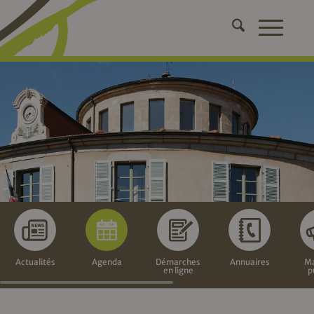
Actualités
Agenda
Démarches
Annuaires
Ma
en ligne
p