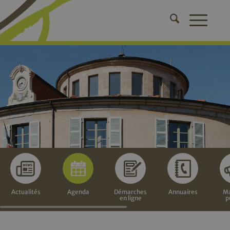
Actualités
Agenda
Démarches
Annuaires
Ma
en ligne
p