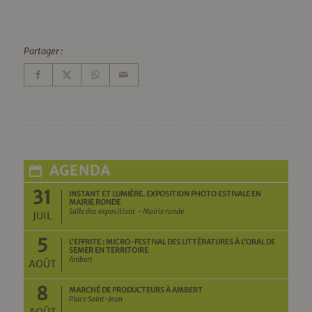
Partager :
AGENDA
31
INSTANT ET LUMIÈRE. EXPOSITION PHOTO ESTIVALE EN
MAIRIE RONDE
Salle des expositions - Mairie ronde
JUIL
5
L’EFFRITE : MICRO-FESTIVAL DES LITTÉRATURES À L’ORAL DE
SEMER EN TERRITOIRE
Ambert
AOÛT
8
MARCHÉ DE PRODUCTEURS À AMBERT
Place Saint-Jean