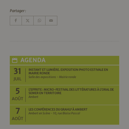
Partager :
AGENDA
31
INSTANT ET LUMIÈRE. EXPOSITION PHOTO ESTIVALE EN
MAIRIE RONDE
Salle des expositions - Mairie ronde
JUIL
5
L’EFFRITE : MICRO-FESTIVAL DES LITTÉRATURES À L’ORAL DE
SEMER EN TERRITOIRE
Ambert
AOÛT
7
LES CONFÉRENCES DU GRAHLF À AMBERT
Ambert en Scène - 10, rue Blaise Pascal
AOÛT