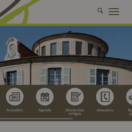
Actualités
Agenda
Démarches
Annuaires
Ma
en ligne
p