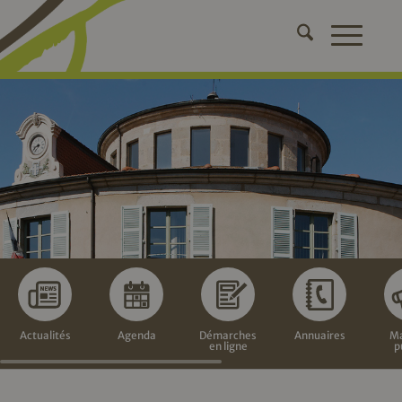
Actualités
Agenda
Démarches
Annuaires
Ma
en ligne
p