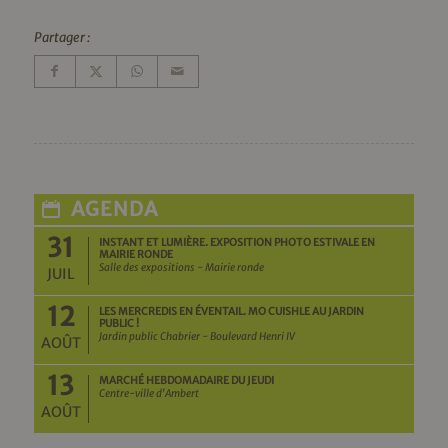
Partager :
AGENDA
31
INSTANT ET LUMIÈRE. EXPOSITION PHOTO ESTIVALE EN
MAIRIE RONDE
Salle des expositions - Mairie ronde
JUIL
12
LES MERCREDIS EN ÉVENTAIL. MO CUISHLE AU JARDIN
PUBLIC !
Jardin public Chabrier - Boulevard Henri IV
AOÛT
13
MARCHÉ HEBDOMADAIRE DU JEUDI
Centre-ville d'Ambert
AOÛT