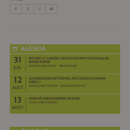
AGENDA
31
INSTANT ET LUMIÈRE. EXPOSITION PHOTO ESTIVALE EN
MAIRIE RONDE
Salle des expositions - Mairie ronde
JUIL
12
LES MERCREDIS EN ÉVENTAIL. MO CUISHLE AU JARDIN
PUBLIC !
Jardin public Chabrier - Boulevard Henri IV
AOÛT
13
MARCHÉ HEBDOMADAIRE DU JEUDI
Centre-ville d'Ambert
AOÛT