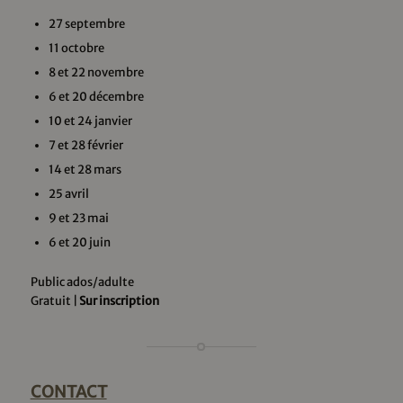
27 septembre
11 octobre
8 et 22 novembre
6 et 20 décembre
10 et 24 janvier
7 et 28 février
14 et 28 mars
25 avril
9 et 23 mai
6 et 20 juin
Public ados/adulte
Gratuit |
Sur inscription
CONTACT