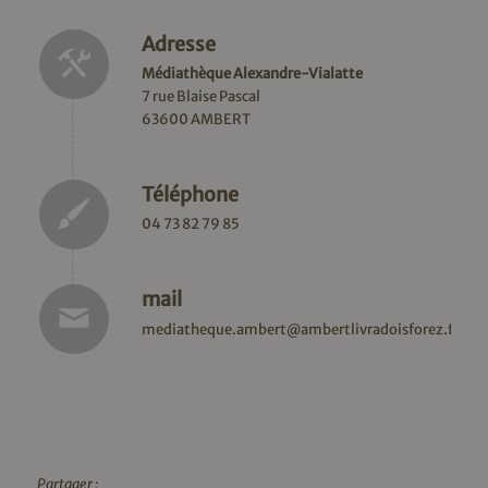
Adresse
Médiathèque Alexandre-Vialatte
7 rue Blaise Pascal
63600 AMBERT
Téléphone
04 73 82 79 85
mail
mediatheque.ambert@ambertlivradoisforez.fr
Partager :