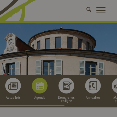
Actualités
Agenda
Démarches
Annuaires
Ma
en ligne
p