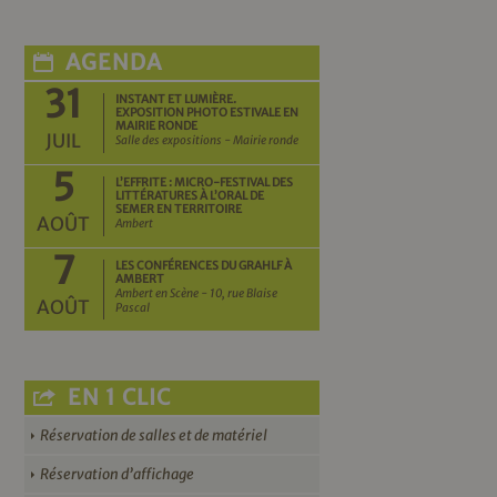
AGENDA
31
INSTANT ET LUMIÈRE.
EXPOSITION PHOTO ESTIVALE EN
MAIRIE RONDE
JUIL
Salle des expositions - Mairie ronde
5
L’EFFRITE : MICRO-FESTIVAL DES
LITTÉRATURES À L’ORAL DE
SEMER EN TERRITOIRE
AOÛT
Ambert
7
LES CONFÉRENCES DU GRAHLF À
AMBERT
Ambert en Scène - 10, rue Blaise
AOÛT
Pascal
EN 1 CLIC
Réservation de salles et de matériel
Réservation d’affichage