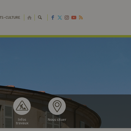
RETOUR
TS-CULTURE
À
L'ACCUEIL
Infos
Nous situer
travaux