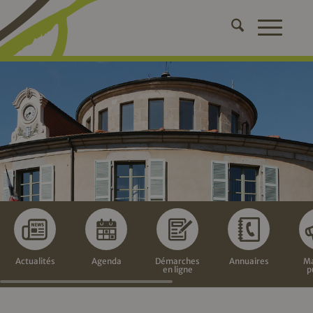
Actualités
Agenda
Démarches
Annuaires
Ma
en ligne
p