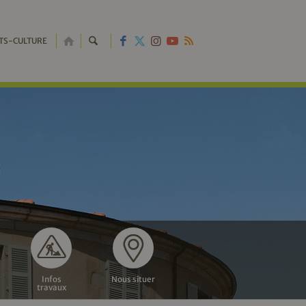
RETOUR
TS-CULTURE
À
L'ACCUEIL
Infos
Nous situer
travaux