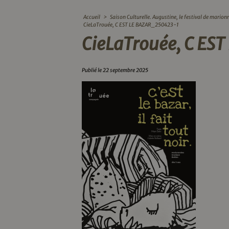
Accueil
>
Saison Culturelle. Augustine, le festival de marionne
CieLaTrouée, C EST LE BAZAR_250423-1
CieLaTrouée, C E
Publié le 22 septembre 2025