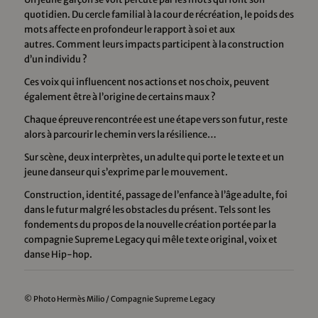
quotidien.
Du cercle familial à la cour de récréation, le poids des
mots affecte en profondeur le rapport à soi et aux
autres.
Comment leurs impacts participent à la construction
d’un individu ?
Ces voix qui influencent nos actions et nos choix, peuvent
également être à l’origine de certains maux ?
Chaque épreuve rencontrée est une étape vers son futur, reste
alors à parcourir le chemin vers la résilience…
Sur scène,
deux interprètes
, un adulte qui porte le texte et un
jeune danseur qui s’exprime par le mouvement.
Construction, identité, passage de l’enfance à l’âge adulte, foi
dans le futur malgré les obstacles du présent.
Tels sont les
fondements du propos de la nouvelle création portée par la
compagnie Supreme Legacy qui mêle
texte original
,
voix
et
danse Hip-hop
.
© Photo Hermès Milio / Compagnie Supreme Legacy