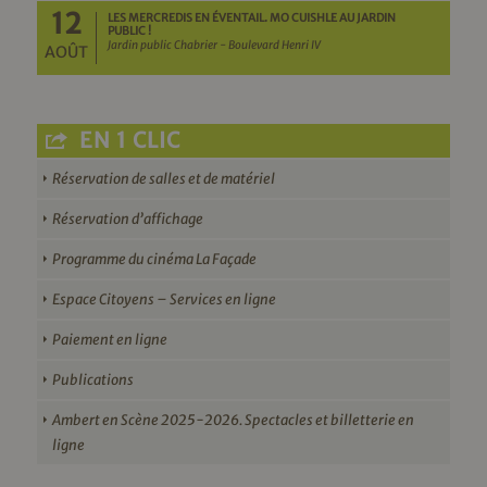
12
LES MERCREDIS EN ÉVENTAIL. MO CUISHLE AU JARDIN
PUBLIC !
Jardin public Chabrier - Boulevard Henri IV
AOÛT
EN 1 CLIC
Réservation de salles et de matériel
Réservation d’affichage
Programme du cinéma La Façade
Espace Citoyens – Services en ligne
Paiement en ligne
Publications
Ambert en Scène 2025-2026. Spectacles et billetterie en
ligne