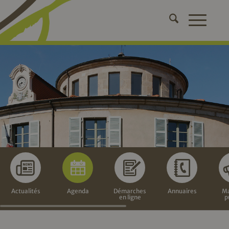
Actualités
Agenda
Démarches
Annuaires
Ma
en ligne
p