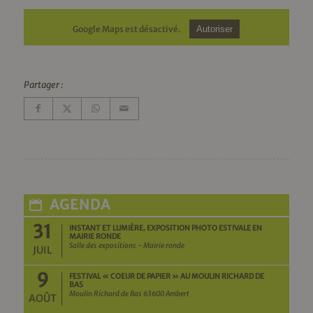
Google Maps est désactivé.
Autoriser
Partager :
AGENDA
31
INSTANT ET LUMIÈRE. EXPOSITION PHOTO ESTIVALE EN
MAIRIE RONDE
Salle des expositions - Mairie ronde
JUIL
9
FESTIVAL « COEUR DE PAPIER » AU MOULIN RICHARD DE
BAS
Moulin Richard de Bas 63600 Ambert
AOÛT