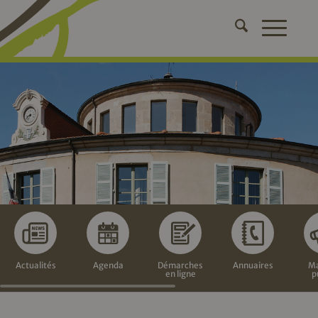
Actualités
Agenda
Démarches
Annuaires
Ma
en ligne
p