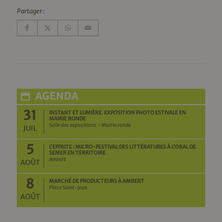
Partager :
AGENDA
31
INSTANT ET LUMIÈRE. EXPOSITION PHOTO ESTIVALE EN
MAIRIE RONDE
Salle des expositions - Mairie ronde
JUIL
5
L’EFFRITE : MICRO-FESTIVAL DES LITTÉRATURES À L’ORAL DE
SEMER EN TERRITOIRE
Ambert
AOÛT
8
MARCHÉ DE PRODUCTEURS À AMBERT
Place Saint-Jean
AOÛT