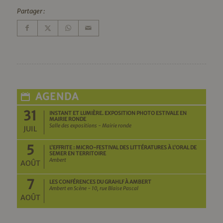
Partager :
AGENDA
31
INSTANT ET LUMIÈRE. EXPOSITION PHOTO ESTIVALE EN
MAIRIE RONDE
Salle des expositions - Mairie ronde
JUIL
5
L’EFFRITE : MICRO-FESTIVAL DES LITTÉRATURES À L’ORAL DE
SEMER EN TERRITOIRE
Ambert
AOÛT
7
LES CONFÉRENCES DU GRAHLF À AMBERT
Ambert en Scène - 10, rue Blaise Pascal
AOÛT