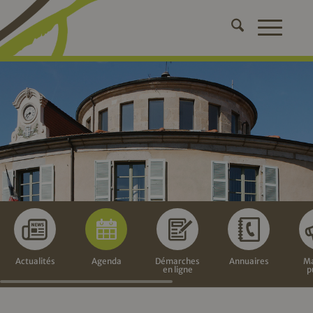
Actualités
Agenda
Démarches
Annuaires
Ma
en ligne
p