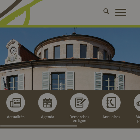
Actualités
Agenda
Démarches
Annuaires
Ma
en ligne
p