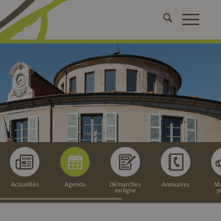
Actualités
Agenda
Démarches
Annuaires
Ma
en ligne
p