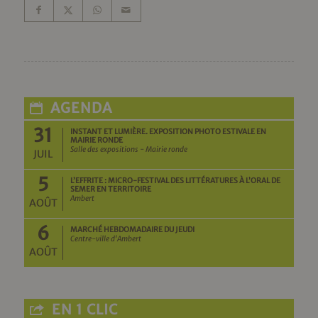
AGENDA
31
INSTANT ET LUMIÈRE. EXPOSITION PHOTO ESTIVALE EN
MAIRIE RONDE
Salle des expositions - Mairie ronde
JUIL
5
L’EFFRITE : MICRO-FESTIVAL DES LITTÉRATURES À L’ORAL DE
SEMER EN TERRITOIRE
Ambert
AOÛT
6
MARCHÉ HEBDOMADAIRE DU JEUDI
Centre-ville d'Ambert
AOÛT
EN 1 CLIC