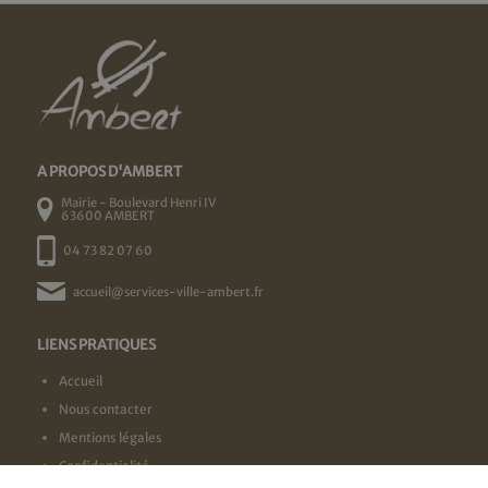
A PROPOS D'AMBERT
Mairie - Boulevard Henri IV
63600 AMBERT
04 73 82 07 60
accueil@services-ville-ambert.fr
LIENS PRATIQUES
Accueil
Nous contacter
Mentions légales
Confidentialité