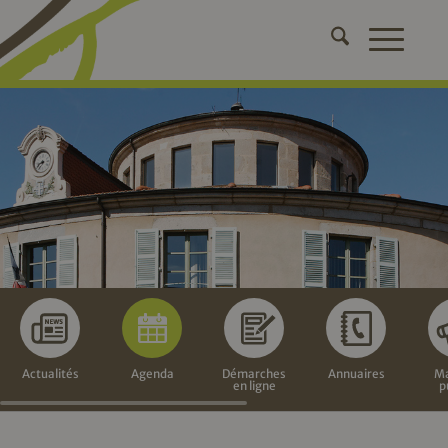
Actualités
Agenda
Démarches
Annuaires
Ma
en ligne
p