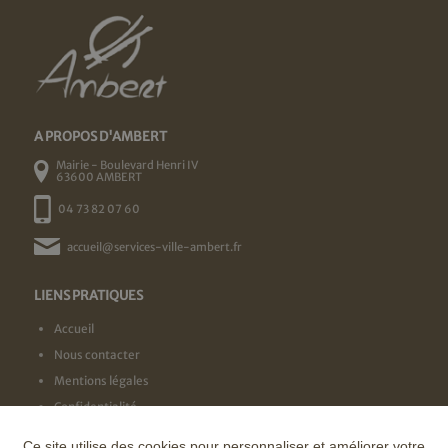
A PROPOS D'AMBERT
Mairie - Boulevard Henri IV
63600 AMBERT
04 73 82 07 60
accueil@services-ville-ambert.fr
LIENS PRATIQUES
Accueil
Nous contacter
Mentions légales
Confidentialité
Ce site utilise des cookies pour personnaliser et améliorer votre