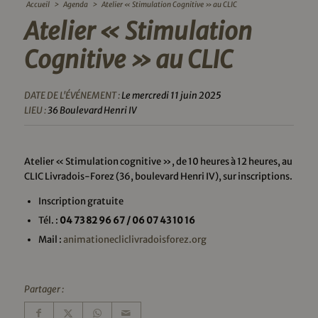
Accueil
>
Agenda
>
Atelier « Stimulation Cognitive » au CLIC
Atelier « Stimulation
Cognitive » au CLIC
DATE DE L'ÉVÉNEMENT :
Le mercredi 11 juin 2025
LIEU :
36 Boulevard Henri IV
Atelier « Stimulation cognitive », de 10 heures à 12 heures, au
CLIC Livradois-Forez (
36, boulevard Henri IV
), sur inscriptions.
Inscription gratuite
Tél. :
04 73 82 96 67 / 06 07 43 10 16
Mail :
animationecliclivradoisforez.org
Partager :