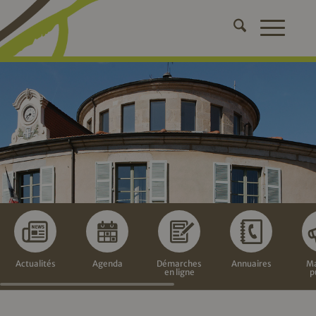
Actualités
Agenda
Démarches
Annuaires
Ma
en ligne
p