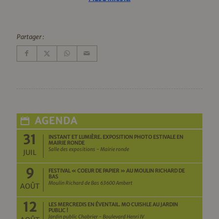
Partager :
AGENDA
31
INSTANT ET LUMIÈRE. EXPOSITION PHOTO ESTIVALE EN
MAIRIE RONDE
Salle des expositions - Mairie ronde
JUIL
9
FESTIVAL « COEUR DE PAPIER » AU MOULIN RICHARD DE
BAS
Moulin Richard de Bas 63600 Ambert
AOÛT
12
LES MERCREDIS EN ÉVENTAIL. MO CUISHLE AU JARDIN
PUBLIC !
Jardin public Chabrier - Boulevard Henri IV