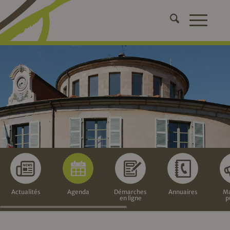
Actualités
Agenda
Démarches
Annuaires
Ma
en ligne
p