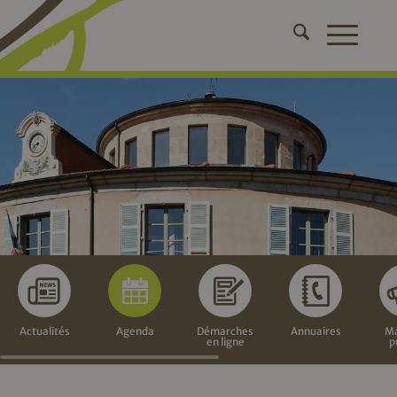
Actualités
Agenda
Démarches
Annuaires
Ma
en ligne
p