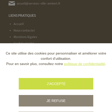
accueil@services-ville-ambert.fr
LIENS PRATIQUES
Accueil
Nous contacter
Mentions légales
Confidentialité
Ce site utilise des cookies pour personnaliser et améliorer votre
NOS LABELS
confort d'utilisation.
Pour en savoir plus, consultez notre
politique de confidentialité
.
NOS FINANCEURS
J'ACCEPTE
JE REFUSE