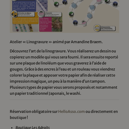
Atelier « Linogravure » animé par Amandine Braem.
Découvrez l’art de la linogravure. Vous réaliserez un dessin ou
copierez un modèle qui vous sera fourni. Il sera ensuite reporté
sur une plaque de linoléum que vous graverez à l’aide de
gouges. Grâce à des encres à l’eau et un rouleau vous viendrez
colorer la plaque et apposer votre papier afin de réaliser cette
impression magique, un peu à la manière d’un tampon.
Plusieurs types de papier vous serons proposés et notamment
un papier traditionnel Japonais, le washi.
Réservation obligatoire sur
HelloAsso.com
ou directement en
boutique !
Boutique Les Adroits