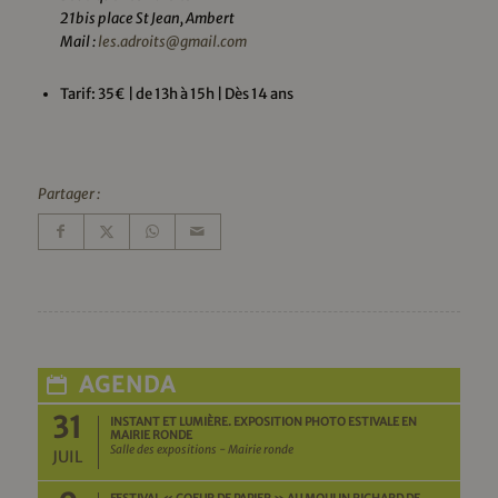
21bis place St Jean, Ambert
Mail :
les.adroits@gmail.com
Tarif: 35€ | de 13h à 15h | Dès 14 ans
Partager :
AGENDA
31
INSTANT ET LUMIÈRE. EXPOSITION PHOTO ESTIVALE EN
MAIRIE RONDE
Salle des expositions - Mairie ronde
JUIL