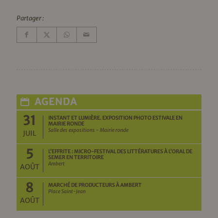
Partager :
AGENDA
31
INSTANT ET LUMIÈRE. EXPOSITION PHOTO ESTIVALE EN
MAIRIE RONDE
Salle des expositions - Mairie ronde
JUIL
5
L’EFFRITE : MICRO-FESTIVAL DES LITTÉRATURES À L’ORAL DE
SEMER EN TERRITOIRE
Ambert
AOÛT
8
MARCHÉ DE PRODUCTEURS À AMBERT
Place Saint-Jean
AOÛT