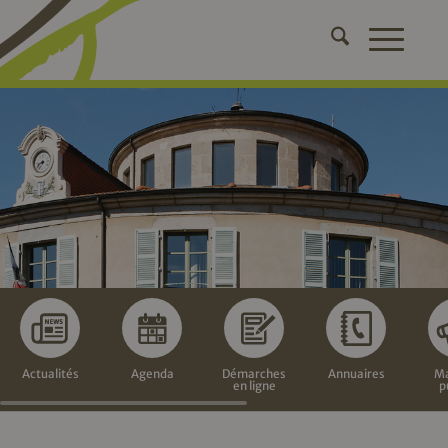
Actualités
Agenda
Démarches
Annuaires
Ma
en ligne
p