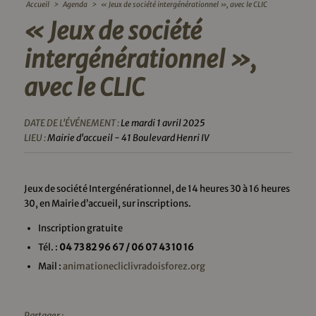
Accueil
>
Agenda
>
« Jeux de société intergénérationnel », avec le CLIC
« Jeux de société
intergénérationnel »,
avec le CLIC
DATE DE L'ÉVÉNEMENT :
Le mardi 1 avril 2025
LIEU :
Mairie d'accueil - 41 Boulevard Henri IV
Jeux de société Intergénérationnel, de 14 heures 30 à 16 heures
30, en Mairie d’accueil, sur inscriptions.
Inscription gratuite
Tél. :
04 73 82 96 67 / 06 07 43 10 16
Mail :
animationecliclivradoisforez.org
Partager :