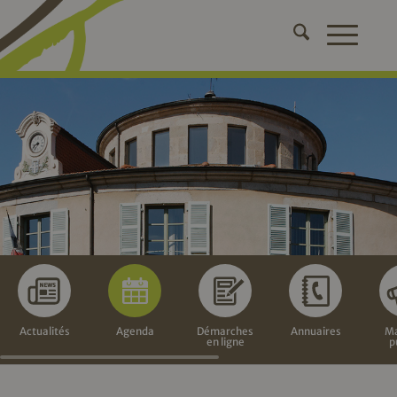
Actualités
Agenda
Démarches
Annuaires
Ma
en ligne
p