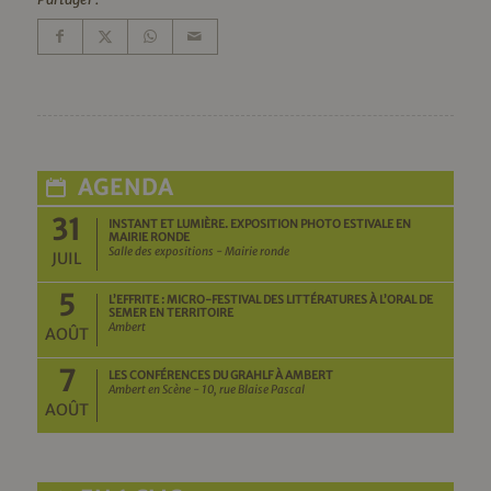
AGENDA
31
INSTANT ET LUMIÈRE. EXPOSITION PHOTO ESTIVALE EN
MAIRIE RONDE
Salle des expositions - Mairie ronde
JUIL
5
L’EFFRITE : MICRO-FESTIVAL DES LITTÉRATURES À L’ORAL DE
SEMER EN TERRITOIRE
Ambert
AOÛT
7
LES CONFÉRENCES DU GRAHLF À AMBERT
Ambert en Scène - 10, rue Blaise Pascal
AOÛT