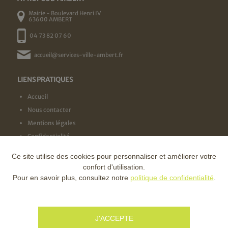
Mairie - Boulevard Henri IV
63600 AMBERT
04 73 82 07 60
accueil@services-ville-ambert.fr
LIENS PRATIQUES
Accueil
Nous contacter
Mentions légales
Confidentialité
Ce site utilise des cookies pour personnaliser et améliorer votre
NOS LABELS
confort d'utilisation.
Pour en savoir plus, consultez notre
politique de confidentialité
.
NOS FINANCEURS
J'ACCEPTE