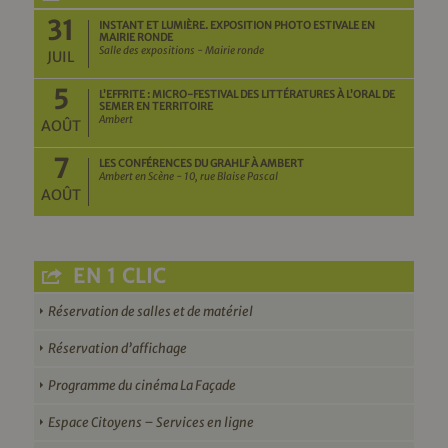
31
INSTANT ET LUMIÈRE. EXPOSITION PHOTO ESTIVALE EN
MAIRIE RONDE
Salle des expositions - Mairie ronde
JUIL
5
L’EFFRITE : MICRO-FESTIVAL DES LITTÉRATURES À L’ORAL DE
SEMER EN TERRITOIRE
Ambert
AOÛT
7
LES CONFÉRENCES DU GRAHLF À AMBERT
Ambert en Scène - 10, rue Blaise Pascal
AOÛT
EN 1 CLIC
Réservation de salles et de matériel
Réservation d’affichage
Programme du cinéma La Façade
Espace Citoyens – Services en ligne