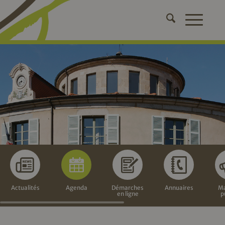
Actualités
Agenda
Démarches
Annuaires
Ma
en ligne
p